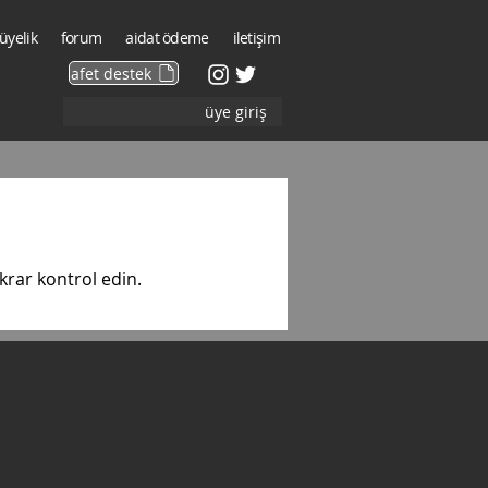
üyelik
forum
aidat ödeme
iletişim
afet destek
üye giriş
krar kontrol edin.