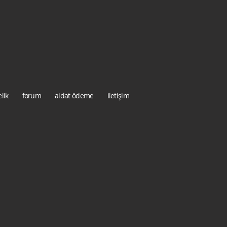
lik
forum
aidat ödeme
iletişim