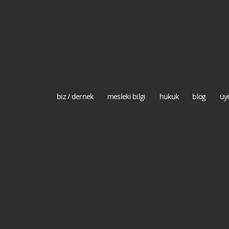
biz / dernek
mesleki bilgi
hukuk
blog
üye