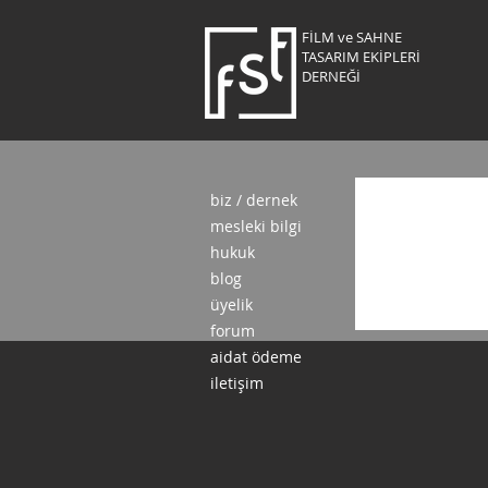
FİLM ve SAHNE
TASARIM EKİPLERİ
DERNEĞİ
biz / dernek
mesleki bilgi
hukuk
blog
üyelik
forum
aidat ödeme
iletişim